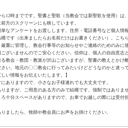
分から12時までです。聖書と聖歌（当教会では新聖歌を使用）は
は前方のスクリーンにも映しています。
簡単なアンケートをお渡しします。住所・電話番号など個人情
結構です（出来ましたらお名前だけはお書きください）。こち
、厳重に管理し、教会行事等のお知らせやご連絡のためのみに
切ございませんのでご安心ください。信仰は、個人の自由意志
乗る教会・教団・教派が沢山ございますが、聖書の教えとかけ
ださい。地元の〇〇教会に行ってみたいけどどうなのかと迷っ
正しい情報をお伝えいたします。】
方にありますので、小さなお子様連れでも大丈夫です。
ありますが、ご用意のある方のみで結構です。強制ではありま
ころ十分スペースがありますので、お車でお越しの際には受付
ありましたら、牧師や教会員にお声をお掛けください。