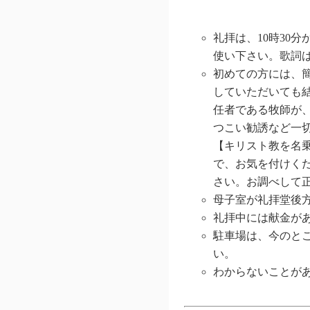
礼拝は、10時30
使い下さい。歌詞
初めての方には、
していただいても
任者である牧師が
つこい勧誘など一
【キリスト教を名
で、お気を付けく
さい。お調べして
母子室が礼拝堂後
礼拝中には献金が
駐車場は、今のと
い。
わからないことが